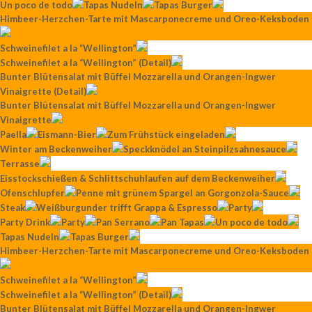
Un poco de todo
Tapas Nudeln
Tapas Burger
Himbeer-Herzchen-Tarte mit Mascarponecreme und Oreo-Keksboden
Schweinefilet a la “Wellington”
Schweinefilet a la “Wellington” (Detail)
Bunter Blütensalat mit Büffel Mozzarella und Orangen-Ingwer
Vinaigrette (Detail)
Bunter Blütensalat mit Büffel Mozzarella und Orangen-Ingwer
Vinaigrette
Paella
Eismann-Bier
Zum Frühstück eingeladen
Winter am Beckenweiher
Speckknödel an Steinpilzsahnesauce
Terrasse
Eisstockschießen & Schlittschuhlaufen auf dem Beckenweiher
Ofenschlupfer
Penne mit grünem Spargel an Gorgonzola-Sauce
Steak
Weißburgunder trifft Grappa & Espresso
Party
Party Drink
Party
Pan Serrano
Pan Tapas
Un poco de todo
Tapas Nudeln
Tapas Burger
Himbeer-Herzchen-Tarte mit Mascarponecreme und Oreo-Keksboden
Schweinefilet a la “Wellington”
Schweinefilet a la “Wellington” (Detail)
Bunter Blütensalat mit Büffel Mozzarella und Orangen-Ingwer