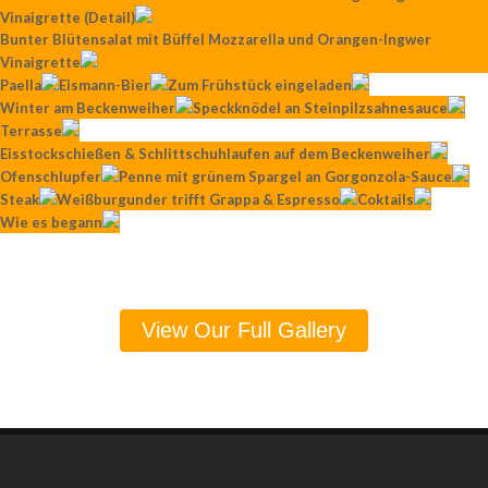
Vinaigrette (Detail)
Bunter Blütensalat mit Büffel Mozzarella und Orangen-Ingwer
Vinaigrette
Paella
Eismann-Bier
Zum Frühstück eingeladen
Winter am Beckenweiher
Speckknödel an Steinpilzsahnesauce
Terrasse
Eisstockschießen & Schlittschuhlaufen auf dem Beckenweiher
Ofenschlupfer
Penne mit grünem Spargel an Gorgonzola-Sauce
Steak
Weißburgunder trifft Grappa & Espresso
Coktails
Wie es begann
View Our Full Gallery