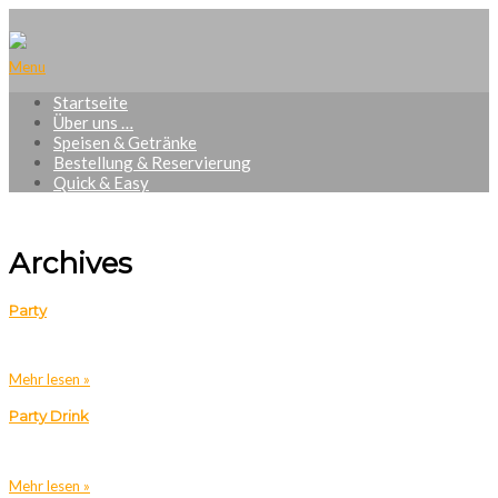
Menu
Startseite
Über uns …
Speisen & Getränke
Bestellung & Reservierung
Quick & Easy
Archives
Party
Mehr lesen »
Party Drink
Mehr lesen »