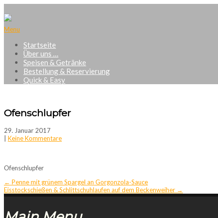
Menu
Startseite
Über uns …
Speisen & Getränke
Bestellung & Reservierung
Quick & Easy
Ofenschlupfer
29. Januar 2017
|
Keine Kommentare
Ofenschlupfer
Post
←
Penne mit grünem Spargel an Gorgonzola-Sauce
Eisstockschießen & Schlittschuhlaufen auf dem Beckenweiher
→
navigation
Main Menu